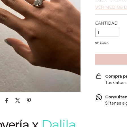
VER MEDIOS 
CANTIDAD
en stock
Compra p
Tus datos 
Consultan
Si tenes al
Dalila
joyería x